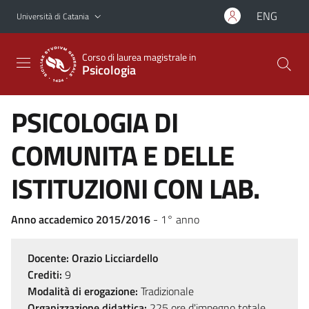
Vai al contenuto principale
Vai al menu di navigazione
ENG
Università di Catania
Corso di laurea magistrale in
Psicologia
PSICOLOGIA DI
COMUNITA E DELLE
ISTITUZIONI CON LAB.
Anno accademico 2015/2016
- 1° anno
Docente:
Orazio Licciardello
Crediti:
9
Modalità di erogazione:
Tradizionale
Organizzazione didattica:
225 ore d'impegno totale,