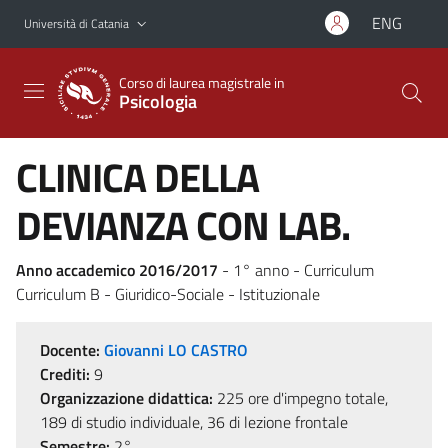
Vai al contenuto principale
Vai al menu di navigazione
ENG
Università di Catania
Corso di laurea magistrale in
Psicologia
CLINICA DELLA
DEVIANZA CON LAB.
Anno accademico 2016/2017
- 1° anno - Curriculum
Curriculum B - Giuridico-Sociale - Istituzionale
Docente:
Giovanni LO CASTRO
Crediti:
9
Organizzazione didattica:
225 ore d'impegno totale,
189 di studio individuale, 36 di lezione frontale
Semestre:
2°