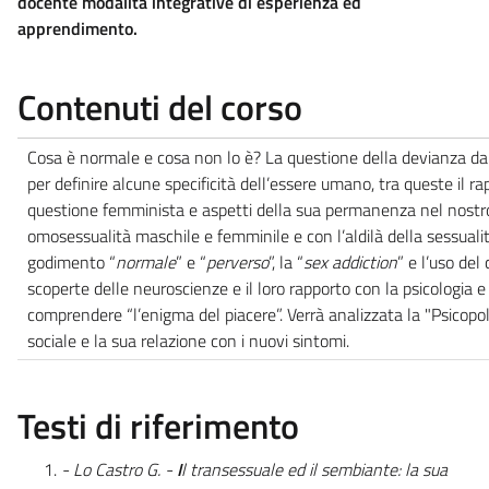
docente modalità integrative di esperienza ed
apprendimento.
Contenuti del corso
Cosa è normale e cosa non lo è? La questione della devianza dal
per definire alcune specificità dell’essere umano, tra queste il r
questione femminista e aspetti della sua permanenza nel nostr
omosessualità maschile e femminile e con l’aldilà della sessualit
godimento “
normale
” e “
perverso
”, la “
sex addiction
” e l’uso del
scoperte delle neuroscienze e il loro rapporto con la psicologia 
comprendere “l’enigma del piacere”. Verrà analizzata la "Psicopol
sociale e la sua relazione con i nuovi sintomi.
Testi di riferimento
- Lo Castro G. -
I
l transessuale ed il sembiante: la sua