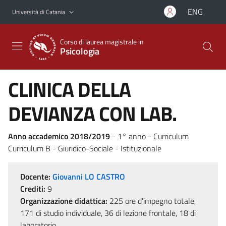
Vai al contenuto principale
Vai al menu di navigazione
ENG
Università di Catania
Corso di laurea magistrale in
Psicologia
CLINICA DELLA
DEVIANZA CON LAB.
Anno accademico 2018/2019
- 1° anno - Curriculum
Curriculum B - Giuridico-Sociale - Istituzionale
Docente:
Giovanni LO CASTRO
Crediti:
9
Organizzazione didattica:
225 ore d'impegno totale,
171 di studio individuale, 36 di lezione frontale, 18 di
laboratorio