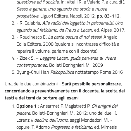
questione ed il sociale.
In: Vitelli R. e Valerio P. a cura di ),
Sesso e genere: uno sguardo tra storia e nuove
prospettive
. Liguori Editore, Napoli, 2012,
pp. 83-112
.
- R. Calabria,
Alle radici dell’oggetto in psicoanalisi, Uno
sguardo sul feticismo, da Freud a Lacan
, ed. Alpes, 2017.
- Roudinesco E'.
La parte oscura di noi stessi.
Angelo
Colla Editore, 2008 (qualora si incontrasse difficoltà a
reperire il volume, parlarne con il docente)
- Zizek S. –
Leggere Lacan, guida perversa al vivere
contemporaneo
. Bollati Boringhieri, Mi. 2009
Byung-Chul Han
Psicopolitica
nottetempo Roma 2016
Una delle due combinazioni -
Sarà possibile personalizzare,
concordandola preventivamente con il docente, la scelta dei
testi e dei temi da portare agli esami
Opzione 1 :
Ansermet F. Magistretti P.
Gli enigmi del
piacere
. Bollati-Boringhieri, Mi. 2012; uno dei due: K.
Lorenz
Il declino dell’uomo
, saggi Mondadori, Mi. -
oppure: T. Adorno
Progresso e feticismo
, ed. Mimesis