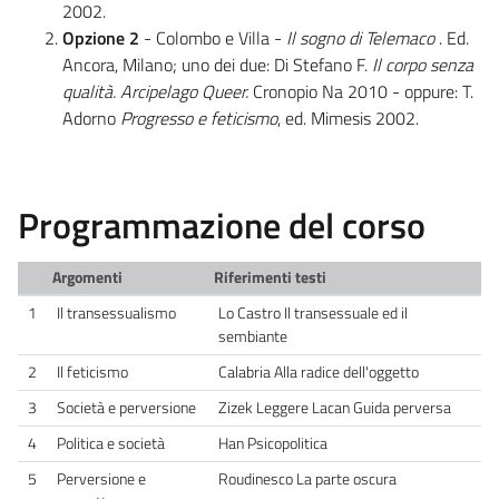
2002.
Opzione 2
- Colombo e Villa -
Il sogno di Telemaco
. Ed.
Ancora, Milano; uno dei due: Di Stefano F.
Il corpo senza
qualità. Arcipelago Queer.
Cronopio Na 2010 - oppure: T.
Adorno
Progresso e feticismo
, ed. Mimesis 2002.
Programmazione del corso
Argomenti
Riferimenti testi
1
Il transessualismo
Lo Castro Il transessuale ed il
sembiante
2
Il feticismo
Calabria Alla radice dell'oggetto
3
Società e perversione
Zizek Leggere Lacan Guida perversa
4
Politica e società
Han Psicopolitica
5
Perversione e
Roudinesco La parte oscura