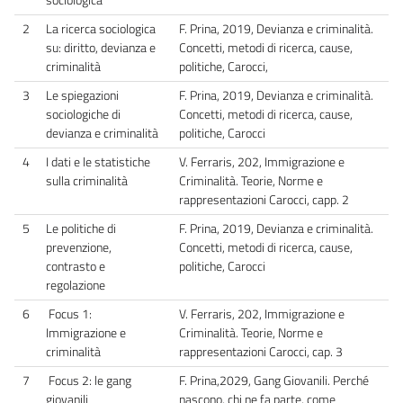
2
La ricerca sociologica
F. Prina, 2019, Devianza e criminalità.
su: diritto, devianza e
Concetti, metodi di ricerca, cause,
criminalità
politiche, Carocci,
3
Le spiegazioni
F. Prina, 2019, Devianza e criminalità.
sociologiche di
Concetti, metodi di ricerca, cause,
devianza e criminalità
politiche, Carocci
4
I dati e le statistiche
V. Ferraris, 202, Immigrazione e
sulla criminalità
Criminalità. Teorie, Norme e
rappresentazioni Carocci, capp. 2
5
Le politiche di
F. Prina, 2019, Devianza e criminalità.
prevenzione,
Concetti, metodi di ricerca, cause,
contrasto e
politiche, Carocci
regolazione
6
Focus 1:
V. Ferraris, 202, Immigrazione e
Immigrazione e
Criminalità. Teorie, Norme e
criminalità
rappresentazioni Carocci, cap. 3
7
Focus 2: le gang
F. Prina,2029, Gang Giovanili. Perché
giovanili
nascono, chi ne fa parte, come