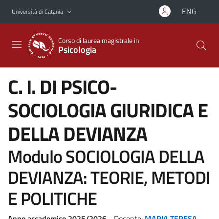
Vai al contenuto principale
Vai al menu di navigazione
ENG
Università di Catania
Corso di laurea magistrale in
Psicologia
C. I. DI PSICO-
SOCIOLOGIA GIURIDICA E
DELLA DEVIANZA
Modulo SOCIOLOGIA DELLA
DEVIANZA: TEORIE, METODI
E POLITICHE
Anno accademico 2025/2026
- Docente:
MARIA TERESA