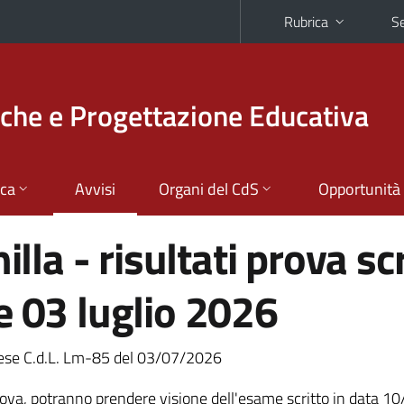
Rubrica
Se
che e Progettazione Educativa
ica
Avvisi
Organi del CdS
Opportunità
illa - risultati prova sc
e 03 luglio 2026
nglese C.d.L. Lm-85 del 03/07/2026
ova, potranno prendere visione dell'esame scritto in data 