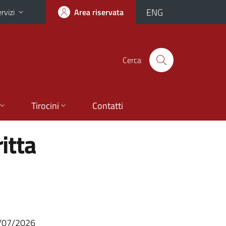
ENG
rvizi
Area riservata
Cerca
Tirocini
Contatti
ritta
10/07/2026