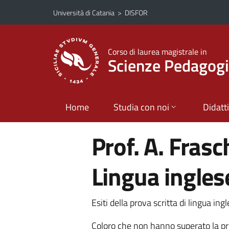
Vai al contenuto principale
Vai al menu di navigazione
Università di Catania
>
DISFOR
Corso di laurea magistrale in
Scienze Pedagogi
Home
Studia con noi
Didatt
Prof. A. Frasch
Lingua ingles
Esiti della prova scritta di lingua i
Coloro che non hanno superato la pr