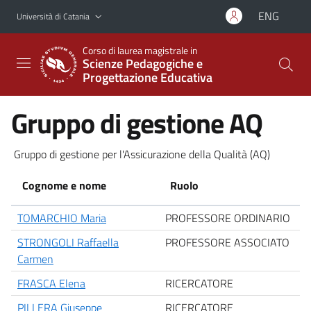
Vai al contenuto principale
Vai al menu di navigazione
ENG
Università di Catania
Corso di laurea magistrale in
Scienze Pedagogiche e
Progettazione Educativa
Gruppo di gestione AQ
Gruppo di gestione per l'Assicurazione della Qualità (AQ)
Cognome e nome
Ruolo
TOMARCHIO Maria
PROFESSORE ORDINARIO
STRONGOLI Raffaella
PROFESSORE ASSOCIATO
Carmen
FRASCA Elena
RICERCATORE
PILLERA G
iuseppe
RICERCATORE