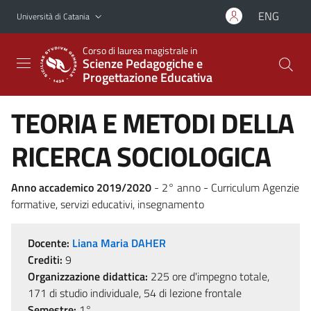
Vai al contenuto principale
Vai al menu di navigazione
ENG
Università di Catania
Corso di laurea magistrale in
Scienze Pedagogiche e
Progettazione Educativa
TEORIA E METODI DELLA
RICERCA SOCIOLOGICA
Anno accademico 2019/2020
- 2° anno - Curriculum Agenzie
formative, servizi educativi, insegnamento
Docente:
Liana Maria DAHER
Crediti:
9
Organizzazione didattica:
225 ore d'impegno totale,
171 di studio individuale, 54 di lezione frontale
Semestre:
1°