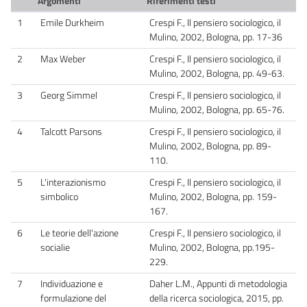
Argomenti
Riferimenti testi
1
Emile Durkheim
Crespi F., Il pensiero sociologico, il
Mulino, 2002, Bologna, pp. 17-36
2
Max Weber
Crespi F., Il pensiero sociologico, il
Mulino, 2002, Bologna, pp. 49-63.
3
Georg Simmel
Crespi F., Il pensiero sociologico, il
Mulino, 2002, Bologna, pp. 65-76.
4
Talcott Parsons
Crespi F., Il pensiero sociologico, il
Mulino, 2002, Bologna, pp. 89-
110.
5
L'interazionismo
Crespi F., Il pensiero sociologico, il
simbolico
Mulino, 2002, Bologna, pp. 159-
167.
6
Le teorie dell'azione
Crespi F., Il pensiero sociologico, il
socialie
Mulino, 2002, Bologna, pp.195-
229.
7
Individuazione e
Daher L.M., Appunti di metodologia
formulazione del
della ricerca sociologica, 2015, pp.