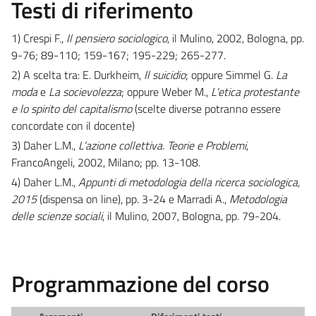
Testi di riferimento
1) Crespi F.,
Il pensiero sociologico
, il Mulino, 2002, Bologna, pp.
9-76; 89-110; 159-167; 195-229; 265-277.
2) A scelta tra: E. Durkheim,
Il suicidio
; oppure Simmel G.
La
moda
e
La socievolezza
; oppure Weber M.,
L'etica protestante
e lo spirito del capitalismo
(scelte diverse potranno essere
concordate con il docente)
3) Daher L.M.,
L’azione collettiva. Teorie e Problemi
,
FrancoAngeli, 2002, Milano; pp. 13-108.
4) Daher L.M.,
Appunti di metodologia della ricerca sociologica,
2015
(dispensa on line), pp. 3-24 e Marradi A.,
Metodologia
delle scienze sociali
, il Mulino, 2007, Bologna, pp. 79-204.
Programmazione del corso