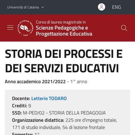
Vai al contenuto principale
Vai al menu di navigazione
ENG
Università di Catania
Corso di laurea magistrale in
Scienze Pedagogiche e
Progettazione Educativa
STORIA DEI PROCESSI E
DEI SERVIZI EDUCATIVI
Anno accademico 2021/2022
- 1° anno
Docente:
Letterio TODARO
Crediti:
9
SSD:
M-PED/02 - STORIA DELLA PEDAGOGIA
Organizzazione didattica:
225 ore d'impegno totale,
171 di studio individuale, 54 di lezione frontale
Semestre:
1°