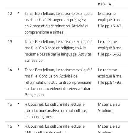
n13-14.
12
*
Tahar Ben Jelloun, Le racisme expliqué à
le racisme
ma fille. Ch.1 étrangers et préjugés;
expliqué à ma
ch.2 race et discrimination. Attività di
fille pp.15-42.
comprensione e sintesi.
13
Tahar Ben Jelloun, Le racisme expliqué à
Le racisme
ma fille. Ch.3 race et religion; ch 4 le
expliqué à ma
racisme passe par le language. Attività
fille pp.45-62
sul lessico.
14
*
Tahar Ben Jelloun, Le racisme expliqué à
Le racisme
ma fille. Conclusion. Activité de
expliqué à ma
reformulation.Attività di comprensione
fille pp.91-93.
su documento video: interview a Tahar
Ben Jelloun.
15
*
R.Cousinet, La culture intellectuelle.
Materiale su
Introduction: analyse du mot culture,
Studium.
les homonymes.
16
*
R.Cousinet, La culture intellectuelle.
Materiale su
Ch5 la culture de contact.
Studium