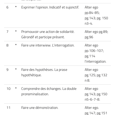
6
*
Exprimer l'opinion. Indicatif et sujonctif.
Alter ego
pp.84-85;
pg.143; pg. 150
n3-4.
7
*
Promouvoir une action de solidarité.
Alter ego pg.89;
Gérondif et participe présent.
pg.96
8
*
Faire une interwiew. L'interrogation.
Alter ego
pp.106-107;
pg.114
l'interrogation.
9
*
Faire des hypothèses. La prase
Alter ego
hypothétique.
pg.125; pg.132
n 8.
10
*
Comprendre des échanges. La double
Alter ego
pronominalisation.
pg.143; pg.150
n5-6-7-8.
11
Faire une démonstration.
Alter ego.
pg.147; pg.151