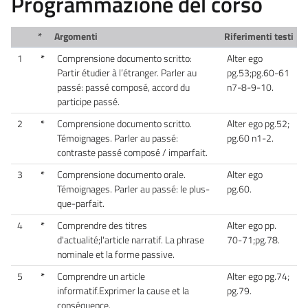
Programmazione del corso
*
Argomenti
Riferimenti testi
1
*
Comprensione documento scritto:
Alter ego
Partir étudier à l’étranger. Parler au
pg.53;pg.60-61
passé: passé composé, accord du
n7-8-9-10.
participe passé.
2
*
Comprensione documento scritto.
Alter ego pg.52;
Témoignages. Parler au passé:
pg.60 n1-2.
contraste passé composé / imparfait.
3
*
Comprensione documento orale.
Alter ego
Témoignages. Parler au passé: le plus-
pg.60.
que-parfait.
4
*
Comprendre des titres
Alter ego pp.
d'actualité;l'article narratif. La phrase
70-71;pg.78.
nominale et la forme passive.
5
*
Comprendre un article
Alter ego pg.74;
informatif.Exprimer la cause et la
pg.79.
conséquence.