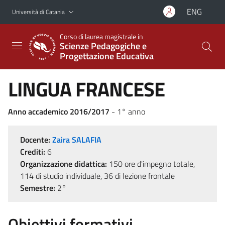
Vai al contenuto principale
Vai al menu di navigazione
ENG
Università di Catania
Corso di laurea magistrale in
Scienze Pedagogiche e
Progettazione Educativa
LINGUA FRANCESE
Anno accademico 2016/2017
- 1° anno
Docente:
Zaira SALAFIA
Crediti:
6
Organizzazione didattica:
150 ore d'impegno totale,
114 di studio individuale, 36 di lezione frontale
Semestre:
2°
Obiettivi formativi