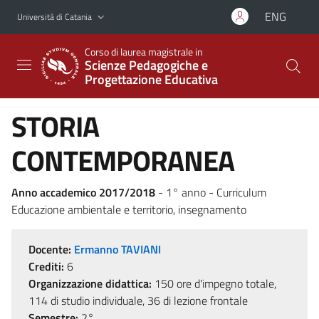
Vai al contenuto principale
Vai al menu di navigazione
ENG
Università di Catania
Corso di laurea magistrale in
Scienze Pedagogiche e
Progettazione Educativa
STORIA
CONTEMPORANEA
Anno accademico 2017/2018
- 1° anno - Curriculum
Educazione ambientale e territorio, insegnamento
Docente:
Ermanno TAVIANI
Crediti:
6
Organizzazione didattica:
150 ore d'impegno totale,
114 di studio individuale, 36 di lezione frontale
Semestre:
2°