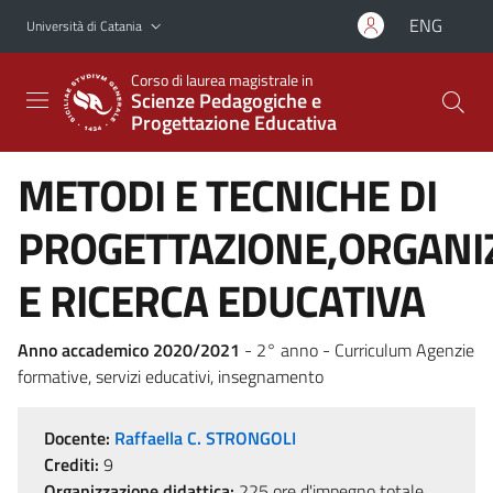
Vai al contenuto principale
Vai al menu di navigazione
ENG
Università di Catania
Corso di laurea magistrale in
Scienze Pedagogiche e
Progettazione Educativa
METODI E TECNICHE DI
PROGETTAZIONE,ORGANI
E RICERCA EDUCATIVA
Anno accademico 2020/2021
- 2° anno - Curriculum Agenzie
formative, servizi educativi, insegnamento
Docente:
Raffaella C. STRONGOLI
Crediti:
9
Organizzazione didattica:
225 ore d'impegno totale,