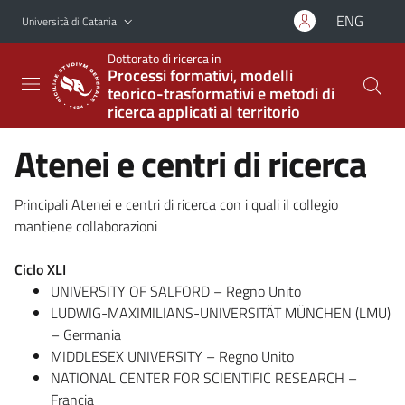
Vai al contenuto principale
Vai al menu di navigazione
ENG
Università di Catania
Dottorato di ricerca in
Processi formativi, modelli
teorico-trasformativi e metodi di
ricerca applicati al territorio
Atenei e centri di ricerca
Principali Atenei e centri di ricerca con i quali il collegio
mantiene collaborazioni
Ciclo XLI
UNIVERSITY OF SALFORD – Regno Unito
LUDWIG-MAXIMILIANS-UNIVERSITÄT MÜNCHEN (LMU)
– Germania
MIDDLESEX UNIVERSITY – Regno Unito
NATIONAL CENTER FOR SCIENTIFIC RESEARCH –
Francia