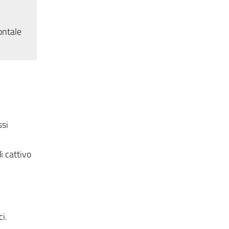
ontale
i
ssi
di cattivo
i.