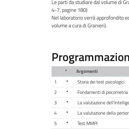
Le parti da studiare dal volume di Gr
4-7, pagine 180)
Nel laboratorio verrà approfondito e
volume a cura di Granieri).
Programmazione
*
Argomenti
1
*
Storia dei test psicologici
2
*
Fondamenti di psicometria
3
*
La valutazione dell'intelli
4
*
La valutazione della person
5
*
Test MMPI