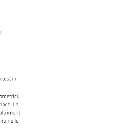
di
 test in
ometrici:
chach. La
altrimenti
nti nelle