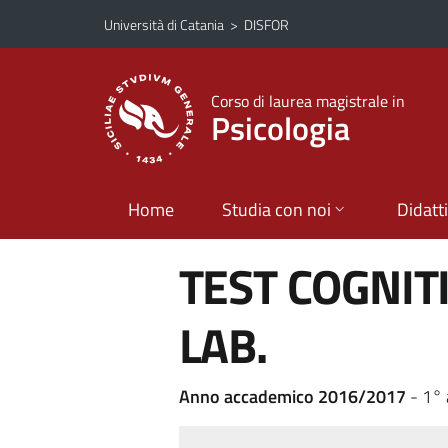
Vai al contenuto principale
Vai al menu di navigazione
Università di Catania
>
DISFOR
Corso di laurea magistrale in
Psicologia
Home
Studia con noi
Didatt
TEST COGNIT
LAB.
Anno accademico 2016/2017
- 1°