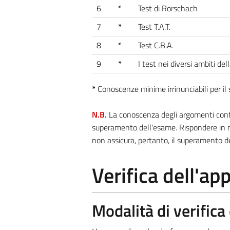
6
*
Test di Rorschach
7
*
Test T.A.T.
8
*
Test C.B.A.
9
*
I test nei diversi ambiti del
*
Conoscenze minime irrinunciabili per i
N.B.
La conoscenza degli argomenti contra
superamento dell'esame. Rispondere in m
non assicura, pertanto, il superamento d
Verifica dell'a
Modalità di verific