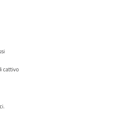
i
ssi
di cattivo
ci.