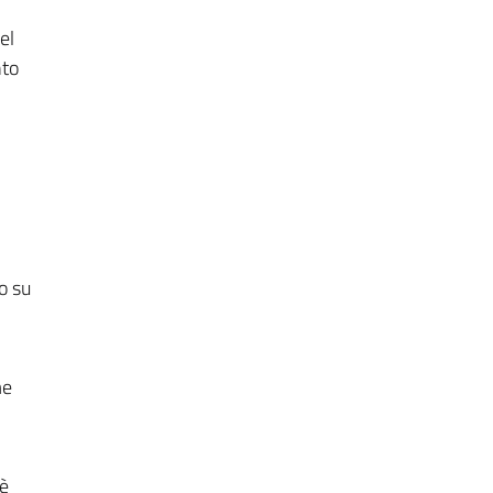
el
nto
o su
me
 è