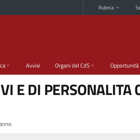
Rubrica
Se
ica
Avvisi
Organi del CdS
Opportunità
IVI E DI PERSONALITA
 anno