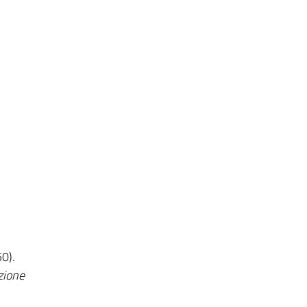
0).
zione