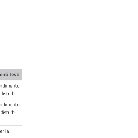
enti testi
endimento
i disturbi
endimento
i disturbi
er la