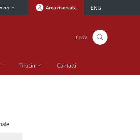
ENG
rvizi
Area riservata
Cerca
Tirocini
Contatti
nale