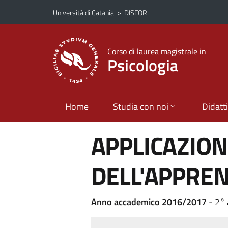
Vai al contenuto principale
Vai al menu di navigazione
Università di Catania
>
DISFOR
Corso di laurea magistrale in
Psicologia
Home
Studia con noi
Didatt
APPLICAZIONI
DELL'APPRE
Anno accademico 2016/2017
- 2° 