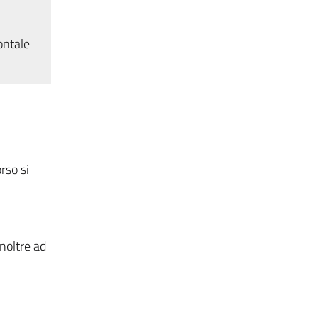
ontale
rso si
inoltre ad