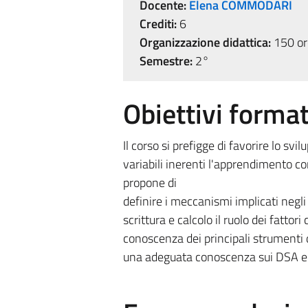
Docente:
Elena COMMODARI
Crediti:
6
Organizzazione didattica:
150 ore
Semestre:
2°
Obiettivi format
Il corso si prefigge di favorire lo sv
variabili inerenti l'apprendimento con
propone di
definire i meccanismi implicati negli
scrittura e calcolo il ruolo dei fattor
conoscenza dei principali strumenti di
una adeguata conoscenza sui DSA 