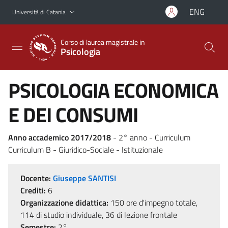
Vai al contenuto principale
Vai al menu di navigazione
ENG
Università di Catania
Corso di laurea magistrale in
Psicologia
PSICOLOGIA ECONOMICA
E DEI CONSUMI
Anno accademico 2017/2018
- 2° anno - Curriculum
Curriculum B - Giuridico-Sociale - Istituzionale
Docente:
Giuseppe SANTISI
Crediti:
6
Organizzazione didattica:
150 ore d'impegno totale,
114 di studio individuale, 36 di lezione frontale
Semestre:
2°