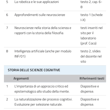
5
La robotica e le sue applicazioni
testo 2, cap. 6-
8
6
Approfondimenti sulle neuroscienze
testo 1 (schede
I-X)
7
Neuroscienze nella storia della scienza e
testi inseriti nel
rapporti con la storia della filosofia
sito per il
laboratorio
(prof. Coco)
8
Intelligenza artificiale (anche per modulo
testo 2, slides
INF/01)
del docente nel
sito
STORIA DELLE SCIENZE COGNITIVE
Argomenti
Riferimenti testi
1
L'importanza di un approccio critico ed
Diapositive e
epistemologico allo studio della mente.
dispense.
2
La naturalizzazione dei processi cognitivi.
Diapositive e
Evoluzione per selezione naturale.
dispense.