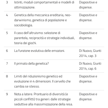
3
Istinti, moduli comportamentali e modelli di
Diapositive e
ottimizzazione.
dispense.
4
Genetica della meccanica ereditaria, neo-
Diapositive e
darwinismo, genetica di popolazione e
dispense.
sociobiologia.
5
Il caso dell'altruismo: selezione di
Diapositive e
parentela, reciprocità e strategie individuali,
dispense.
teoria dei giochi.
6
La funzione evolutiva delle emozioni.
Di Nuovo, Giunti
2014, cap. 3
7
Il primato della genetica?
Di Nuovo, Giunti
2014, cap. 6
8
Limiti del riduzionismo genetico ed
Diapositive e
evoluzione in 4 dimensioni. Il cervello che
dispense.
cambia se stesso.
9
Nota a latere. Prontuario di diversità (e
Diapositive e
piccoli conflitti) tra generi: dalle strategie
dispense.
seduttive alla massimizzazione della resa.