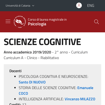
Vai al contenuto principale
Vai al menu di navigazione
ENG
Università di Catania
Corso di laurea magistrale in
Psicologia
SCIENZE COGNITIVE
Anno accademico 2019/2020
- 2° anno - Curriculum
Curriculum A - Clinico - Riabilitativo
Docenti
PSICOLOGIA COGNITIVA E NEUROSCIENZE:
Santo DI NUOVO
STORIA DELLE SCIENZE COGNITIVE:
Emanuele
COCO
INTELLIGENZA ARTIFICIALE:
Vincenzo MILAZZO
Crediti:
12