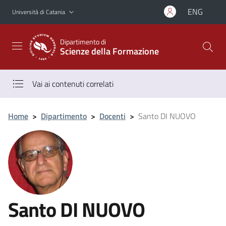
Vai al contenuto principale
Vai al menu di navigazione
ENG
Università di Catania
Dipartimento di
Scienze della Formazione
Vai ai contenuti correlati
Home
>
Dipartimento
>
Docenti
>
Santo DI NUOVO
Santo DI NUOVO