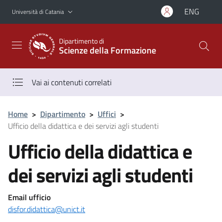
Vai al contenuto principale
Vai al menu di navigazione
ENG
Università di Catania
Dipartimento di
Scienze della Formazione
Vai ai contenuti correlati
Home
>
Dipartimento
>
Uffici
>
Ufficio della didattica e dei servizi agli studenti
Ufficio della didattica e
dei servizi agli studenti
Email ufficio
disfor.didattica@unict.it