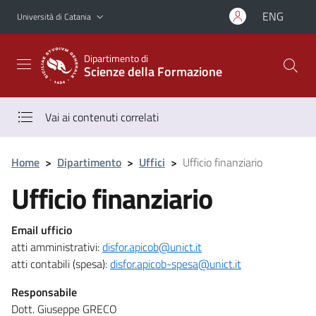
Vai al contenuto principale
Vai al menu di navigazione
ENG
Università di Catania
Dipartimento di
Scienze della Formazione
Vai ai contenuti correlati
Home
>
Dipartimento
>
Uffici
>
Ufficio finanziario
Ufficio finanziario
Email ufficio
atti amministrativi:
disfor.apicob@unict.it
atti contabili (spesa):
disfor.apicob-spesa@unict.it
Responsabile
Dott. Giuseppe GRECO