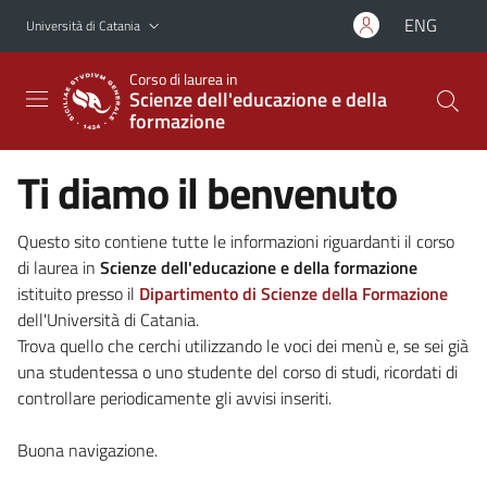
Vai al contenuto principale
Vai al menu di navigazione
ENG
Università di Catania
Corso di laurea in
Scienze dell'educazione e della
formazione
Ti diamo il benvenuto
Questo sito contiene tutte le informazioni riguardanti il corso
di laurea in
Scienze dell'educazione e della formazione
istituito presso il
Dipartimento di Scienze della Formazione
dell'Università di Catania.
Trova quello che cerchi utilizzando le voci dei menù e, se sei già
una studentessa o uno studente del corso di studi, ricordati di
controllare periodicamente gli avvisi inseriti.
Buona navigazione.