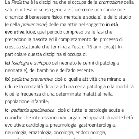
La
Pediatria
è la disciplina che si occupa della
promozione
della
salute, intesa in senso generale (cioè come una condizione
dinamica di benessere fisico, mentale e sociale), e dello studio
(e della
prevenzione
) delle malattie nel soggetto
in
età
evolutiva
[cioè, quel periodo compreso tra le fasi che
precedono la nascita ed il completamento del processo di
crescita staturale che termina all’età di 16 anni circa)]. In
particolare questa disciplina si occupa di:
(
a
)
fisiologia
e
sviluppo
del neonato (e cenni di patologia
neonatale), del bambino e dell’adolescente.
(
b
)
pediatria preventiva
, cioè di quelle attività che mirano a
ridurre la mortalità dovuta ad una certa patologia o la morbilità
(cioè la frequenza di una determinata malattia) nella
popolazione infantile;
(
c
)
pediatria specialistica
, cioè di tutte le patologie acute e
croniche che interessano i vari organi ed apparati durante l’età
evolutiva: cardiologia, pneumologia, gastroenterologia,
neurologia, ematologia, oncologia, endocrinologia,