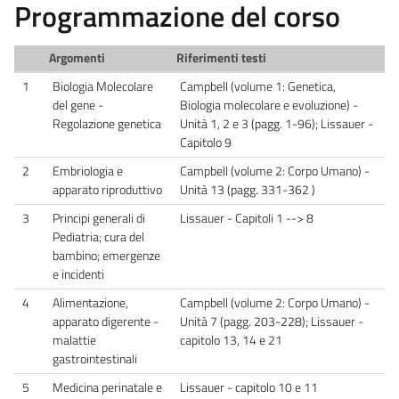
Programmazione del corso
Argomenti
Riferimenti testi
1
Biologia Molecolare
Campbell (volume 1: Genetica,
del gene -
Biologia molecolare e evoluzione) -
Regolazione genetica
Unità 1, 2 e 3 (pagg. 1-96); Lissauer -
Capitolo 9
2
Embriologia e
Campbell (volume 2: Corpo Umano) -
apparato riproduttivo
Unità 13 (pagg. 331-362 )
3
Principi generali di
Lissauer - Capitoli 1 --> 8
Pediatria; cura del
bambino; emergenze
e incidenti
4
Alimentazione,
Campbell (volume 2: Corpo Umano) -
apparato digerente -
Unità 7 (pagg. 203-228); Lissauer -
malattie
capitolo 13, 14 e 21
gastrointestinali
5
Medicina perinatale e
Lissauer - capitolo 10 e 11