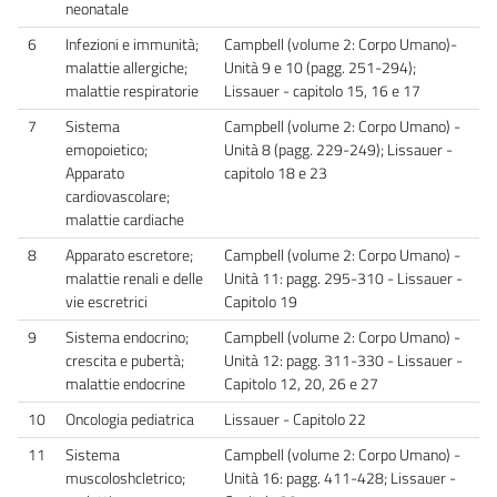
neonatale
6
Infezioni e immunità;
Campbell (volume 2: Corpo Umano)-
malattie allergiche;
Unità 9 e 10 (pagg. 251-294);
malattie respiratorie
Lissauer - capitolo 15, 16 e 17
7
Sistema
Campbell (volume 2: Corpo Umano) -
emopoietico;
Unità 8 (pagg. 229-249); Lissauer -
Apparato
capitolo 18 e 23
cardiovascolare;
malattie cardiache
8
Apparato escretore;
Campbell (volume 2: Corpo Umano) -
malattie renali e delle
Unità 11: pagg. 295-310 - Lissauer -
vie escretrici
Capitolo 19
9
Sistema endocrino;
Campbell (volume 2: Corpo Umano) -
crescita e pubertà;
Unità 12: pagg. 311-330 - Lissauer -
malattie endocrine
Capitolo 12, 20, 26 e 27
10
Oncologia pediatrica
Lissauer - Capitolo 22
11
Sistema
Campbell (volume 2: Corpo Umano) -
muscoloshcletrico;
Unità 16: pagg. 411-428; Lissauer -