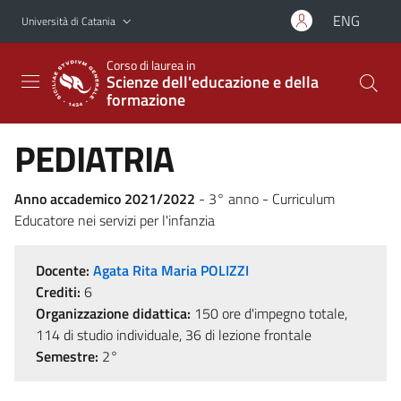
Vai al contenuto principale
Vai al menu di navigazione
ENG
Università di Catania
Corso di laurea in
Scienze dell'educazione e della
formazione
PEDIATRIA
Anno accademico 2021/2022
- 3° anno - Curriculum
Educatore nei servizi per l'infanzia
Docente:
Agata Rita Maria POLIZZI
Crediti:
6
Organizzazione didattica:
150 ore d'impegno totale,
114 di studio individuale, 36 di lezione frontale
Semestre:
2°