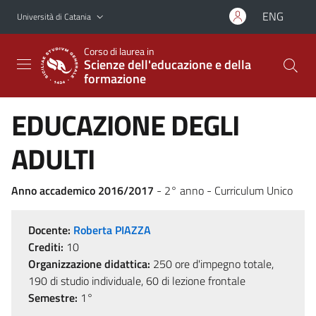
Vai al contenuto principale
Vai al menu di navigazione
ENG
Università di Catania
Corso di laurea in
Scienze dell'educazione e della
formazione
EDUCAZIONE DEGLI
ADULTI
Anno accademico 2016/2017
- 2° anno - Curriculum Unico
Docente:
Roberta PIAZZA
Crediti:
10
Organizzazione didattica:
250 ore d'impegno totale,
190 di studio individuale, 60 di lezione frontale
Semestre:
1°