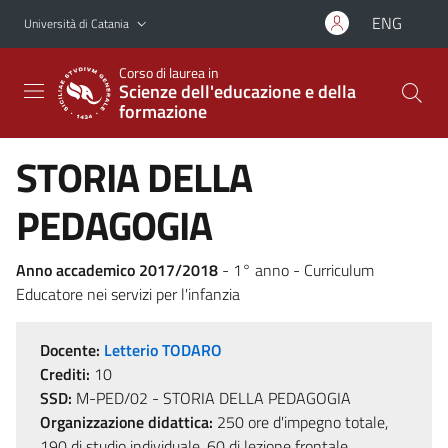
Vai al contenuto principale
Vai al menu di navigazione
ENG
Università di Catania
Corso di laurea in
Scienze dell'educazione e della
formazione
STORIA DELLA
PEDAGOGIA
Anno accademico 2017/2018
- 1° anno - Curriculum
Educatore nei servizi per l'infanzia
Docente:
Letterio TODARO
Crediti:
10
SSD:
M-PED/02 - STORIA DELLA PEDAGOGIA
Organizzazione didattica:
250 ore d'impegno totale,
190 di studio individuale, 60 di lezione frontale