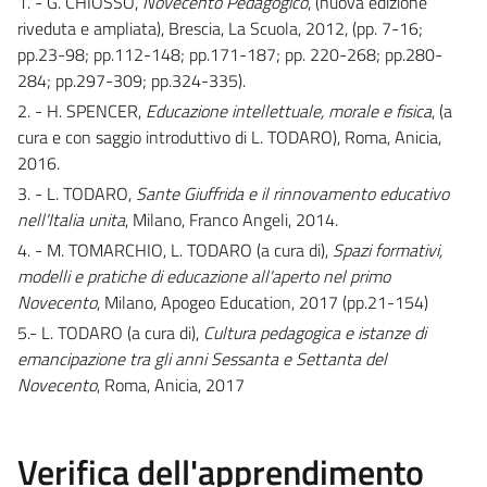
1. - G. CHIOSSO,
Novecento Pedagogico
, (nuova edizione
riveduta e ampliata), Brescia, La Scuola, 2012, (pp. 7-16;
pp.23-98; pp.112-148; pp.171-187; pp. 220-268; pp.280-
284; pp.297-309; pp.324-335).
2. - H. SPENCER,
Educazione intellettuale, morale e fisica
, (a
cura e con saggio introduttivo di L. TODARO), Roma, Anicia,
2016.
3. - L. TODARO,
Sante Giuffrida e il rinnovamento educativo
nell'Italia unita
, Milano, Franco Angeli, 2014.
4. - M. TOMARCHIO, L. TODARO (a cura di),
Spazi formativi,
modelli e pratiche di educazione all'aperto nel primo
Novecento
, Milano, Apogeo Education, 2017 (pp.21-154)
5.- L. TODARO (a cura di),
Cultura pedagogica e istanze di
emancipazione tra gli anni Sessanta e Settanta del
Novecento
, Roma, Anicia, 2017
Verifica dell'apprendimento