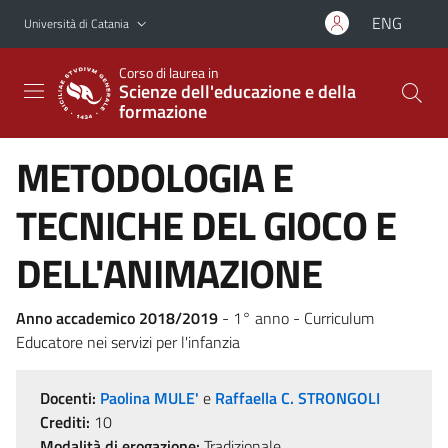
Vai al contenuto principale
Vai al menu di navigazione
ENG
Università di Catania
Corso di laurea in
Scienze dell'educazione e della
formazione
METODOLOGIA E
TECNICHE DEL GIOCO E
DELL'ANIMAZIONE
Anno accademico 2018/2019
- 1° anno - Curriculum
Educatore nei servizi per l'infanzia
Docenti:
Paolina MULE'
e
Raffaella C. STRONGOLI
Crediti:
10
Modalità di erogazione:
Tradizionale