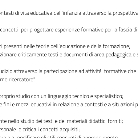
ntesti di vita educativa dell'infanzia attraverso la prospettiv
 concetti per progettare esperienze formative per la fascia di
ci presenti nelle teorie dell’educazione e della formazione;
ionare criticamente testi e documenti di area pedagogica e s
iudizio attraverso la partecipazione ad attività formative che
come ricercatore”
l proprio studio con un linguaggio tecnico e specialistico;
e fini e mezzi educativi in relazione a contesti e a situazioni p
ello studio dei testi e dei materiali didattici forniti;
sonale e critica i concetti acquisiti;
e e a modificare gli stili consueti di apprendimento.