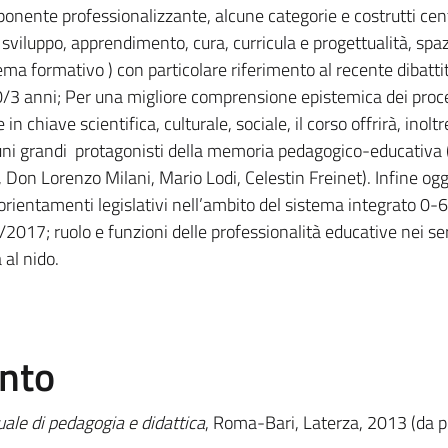
onente professionalizzante, alcune categorie e costrutti cent
 sviluppo, apprendimento, cura, curricula e progettualità, spaz
tema formativo ) con particolare riferimento al recente dibatti
à 0/3 anni; Per una migliore comprensione epistemica dei proc
in chiave scientifica, culturale, sociale, il corso offrirà, inoltr
uni grandi protagonisti della memoria pedagogico-educativa 
Don Lorenzo Milani, Mario Lodi, Celestin Freinet). Infine ogg
rientamenti legislativi nell’ambito del sistema integrato 0-6,
2017; ruolo e funzioni delle professionalità educative nei ser
 al nido.
ento
le di pedagogia e didattica
, Roma-Bari, Laterza, 2013 (da p.