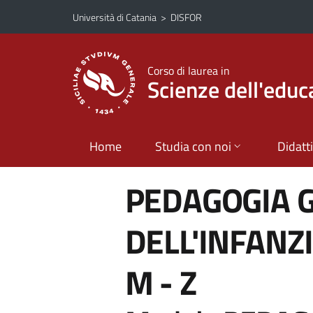
Vai al contenuto principale
Vai al menu di navigazione
Università di Catania
>
DISFOR
Corso di laurea in
Scienze dell'educ
Home
Studia con noi
Didatt
PEDAGOGIA 
DELL'INFANZ
M - Z