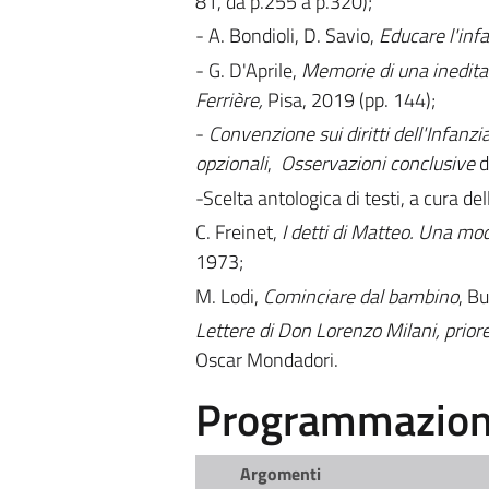
81, da p.255 a p.320);
- A. Bondioli, D. Savio,
Educare l'inf
- G. D'Aprile,
Memorie di una inedita
Ferrière
,
Pisa, 2019 (pp. 144);
-
Convenzione sui diritti dell'Infanzi
opzionali
,
Osservazioni conclusive
de
-
Scelta antologica di testi, a cura del
C. Freinet,
I detti di Matteo. Una m
1973;
M. Lodi,
Cominciare dal bambino
, Bu
Lettere di Don Lorenzo Milani, prior
Oscar Mondadori.
Programmazione
Argomenti