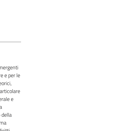
emergenti
e e per le
orici,
articolare
erale e
a
 della
rima
ritti