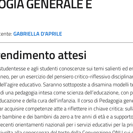
OGIA GENERALE E
cente:
GABRIELLA D'APRILE
prendimento attesi
le studentesse e agli studenti conoscenze sui temi salienti ed 
o, per un esercizio del pensiero critico-riflessivo disciplinar
ell’agire educativo. Saranno sottoposte a disamina modelli te
i di una pedagogia intesa come scienza dell’educazione, con p
educazione e della cura dell’infanzia. Il corso di Pedagogia gen
 far acquisire competenze atte a riflettere in chiave critica: sull
e bambine e dei bambini da zero a tre anni di età e a supporto
ù recenti orientamenti nazionali per i servizi educativi per la p
rivolta alla conoscenza del testo della Convenzione ONU sui di