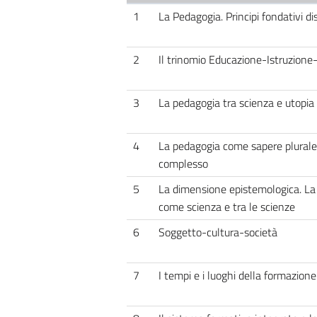
1
La Pedagogia. Principi fondativi dis
2
Il trinomio Educazione-Istruzion
3
La pedagogia tra scienza e utopia
4
La pedagogia come sapere plurale
complesso
5
La dimensione epistemologica. La
come scienza e tra le scienze
6
Soggetto-cultura-società
7
I tempi e i luoghi della formazione