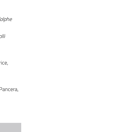
dolphe
lli
ice,
 Pancera,