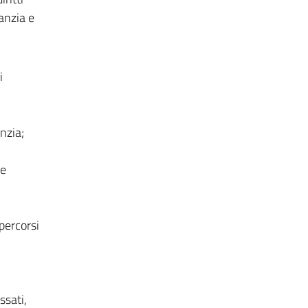
fanzia e
i
nzia;
 e
 percorsi
ssati,