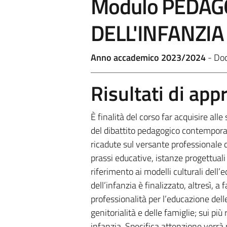
Modulo PEDAG
DELL'INFANZIA
Anno accademico 2023/2024
- Do
Risultati di ap
È finalità del corso far acquisire al
del dibattito pedagogico contemporane
ricadute sul versante professionale d
prassi educative, istanze progettual
riferimento ai modelli culturali dell’
dell’infanzia è finalizzato, altresì, a
professionalità per l’educazione dell
genitorialità e delle famiglie; sui pi
infanzia. Specifica attenzione verrà 