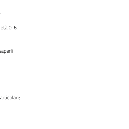
a
 età 0-6.
aperli
articolari;