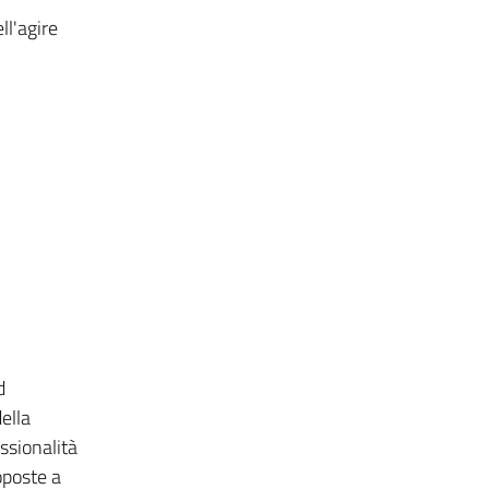
ll'agire
d
ella
ssionalità
oposte a