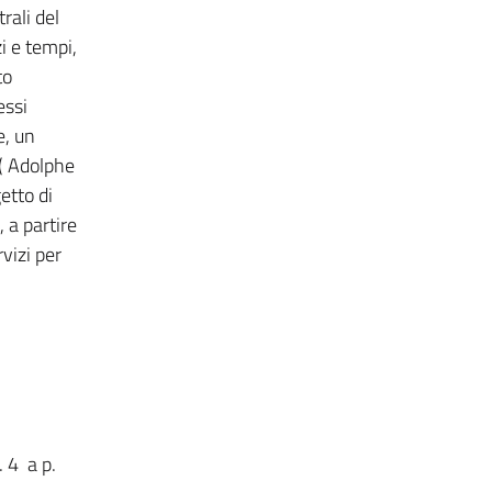
rali del
i e tempi,
to
essi
e, un
( Adolphe
etto di
 a partire
vizi per
 4 a p.