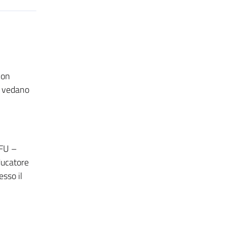
con
si vedano
FU –
ducatore
esso il