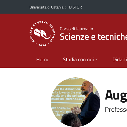
Vai al contenuto principale
Vai al menu di navigazione
Università di Catania
>
DISFOR
Corso di laurea in
Scienze e tecnich
Home
Studia con noi
Didatt
Aug
Profess