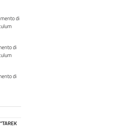
imento di
iculum
mento di
iculum
mento di
a “TAREK