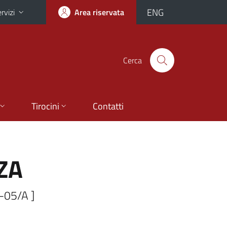
ENG
rvizi
Area riservata
Cerca
Tirocini
Contatti
ZA
-05/A ]