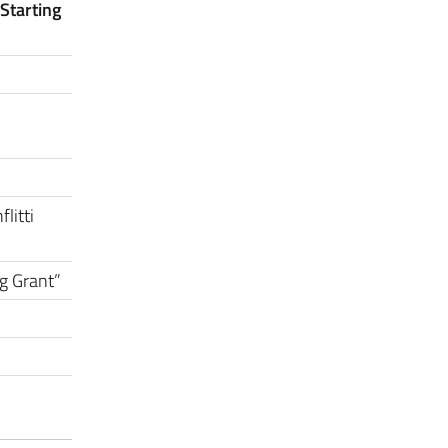
“Starting
litti
ng Grant”