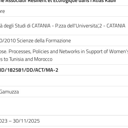
e Associatif Résilient et Écologique dans l'Atlas Kabir”
ore
à degli Studi di CATANIA - P.zza dell'Universita',2 - CATANIA
40/2010 Scienze della Formazione
se. Processes, Policies and Networks in Support of Women'
s to Tunisia and Morocco
ID/182581/DD/ACT/MA-2
 Gamuzza
023 – 30/11/2025