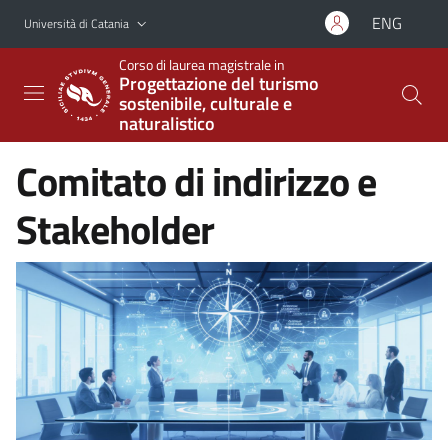
Vai al contenuto principale
Vai al menu di navigazione
ENG
Università di Catania
Corso di laurea magistrale in
Progettazione del turismo
sostenibile, culturale e
naturalistico
Comitato di indirizzo e
Stakeholder