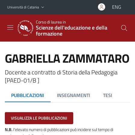
Vai al contenuto principale
Vai al menu di navigazione
ENG
Università di Catania
Corso di laurea in
Scienze dell'educazione e della
formazione
GABRIELLA ZAMMATARO
Docente a contratto di Storia della Pedagogia
[PAED-01/B ]
PUBBLICAZIONI
INSEGNAMENTI
TESI
VISUALIZZA LE PUBBLICAZIONI
N.B.
l'elevato numero di pubblicazioni può incidere sul tempo di