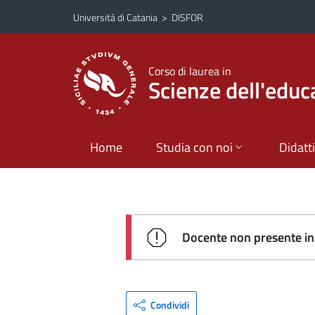
Vai al contenuto principale
Vai al menu di navigazione
Università di Catania
>
DISFOR
Corso di laurea in
Scienze dell'educ
Home
Studia con noi
Didatt
Docente non presente in 
Condividi