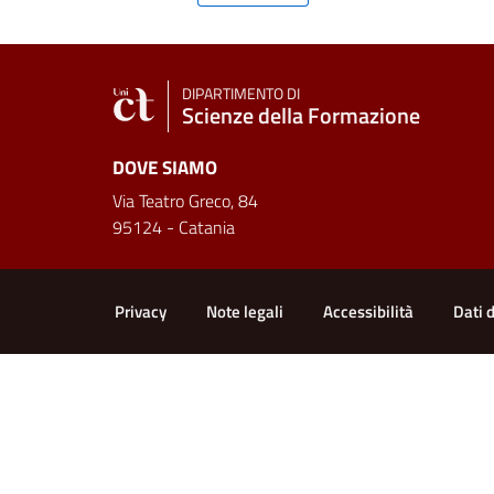
DIPARTIMENTO DI
Scienze della Formazione
DOVE SIAMO
Via Teatro Greco, 84
95124 - Catania
Link e informazioni utili
Privacy
Note legali
Accessibilità
Dati 