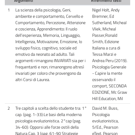
Argomenti
Riferimenti testi
1
La scienza della psicologia, Geni,
Nigel Holt, Andy
ambiente e comportamento, Cervello e
Bremner, Ed
Comportamento, Percezione, Attenzione
Sutherland, Micheal
e coscienza, Apprendimento: Il ruolo
Vliek, Micheal
dell’esperienza, Memoria, Linguaggio,
Passer,Ronald
Intelligenza, Motivazione, Emozione, lo
Smith, Edizione
sviluppo fisico, cognitivo, sociale ed
Italiana a cura di
emotivo da neonato ad adulto. Tali
Tessa Marzi e
argomenti rimangono INVARIATI sia per i
Andrea Peru (2019).
frequentanti e non; rimanongono altresì
Psicologia Generale
invariati per coloro che provengono da
- Capire la mente
altri Corsi di Laurea.
osservando il
comport, SECONDA
EDIZIONE, Mc Graw
Hill Education, Mil
2
Tre capitoli a scelta dello studente tra: 1°
David M. Buss,
cap. (pag. 1-33):Le basi della moderna
Psicologia
psicologia evoluzionistica. 2°cap (pag.
evoluzionistica,
34-60): Opporsi alle forze ostili della
5/Ed., Pearson
Natura Cap. 3 (pag. 61-90 Strategie
eText, Pearson