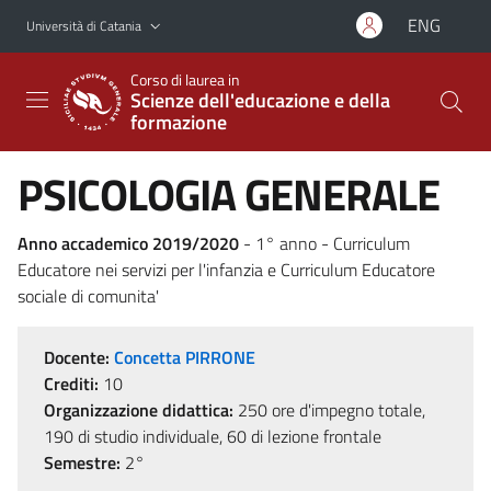
Vai al contenuto principale
Vai al menu di navigazione
ENG
Università di Catania
Corso di laurea in
Scienze dell'educazione e della
formazione
PSICOLOGIA GENERALE
Anno accademico 2019/2020
- 1° anno - Curriculum
Educatore nei servizi per l'infanzia e Curriculum Educatore
sociale di comunita'
Docente:
Concetta PIRRONE
Crediti:
10
Organizzazione didattica:
250 ore d'impegno totale,
190 di studio individuale, 60 di lezione frontale
Semestre:
2°