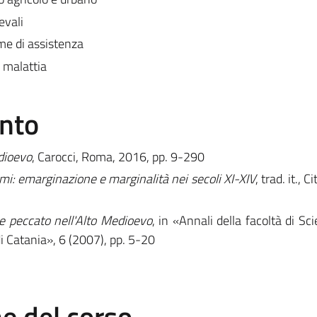
evali
rme di assistenza
e malattia
ento
dioevo
, Carocci, Roma, 2016, pp. 9-290
imi: emarginazione e marginalità nei secoli XI-XIV
, trad. it., 
 e peccato nell'Alto Medioevo
, in «Annali della facoltà di Sc
di Catania», 6 (2007), pp. 5-20
 del corso