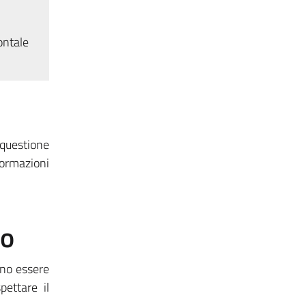
ontale
a questione
ormazioni
to
nno essere
pettare il