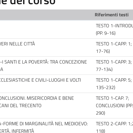
Riferimenti testi
TESTO 1-INTROD
(PP. 9-16)
ERI NELLE CITTÀ
TESTO 1-CAPP. 1; 
17-76)
I SANTI E LA POVERTÀ: TRA CONCEZIONE
TESTO 1-CAPP. 3; 
NA
77-134)
ECCLESIASTICHE E CIVILI-LUOGHI E VOLTI
TESTO 1-CAPP. 5; 
135-232)
ONCLUSIONI. MISERICORDIA E BENE
TESTO 1-CAP. 7;
CANI DEL TRECENTO
CONCLUSIONI (PP.
290)
À-FORME DI MARGINALITÀ NEL MEDIOEVO:
TESTO 2-CAPP. 1;2
ERTÀ, INFERMITÀ
118)