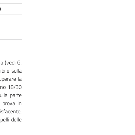
)
ma (vedi G.
bile sulla
uperare la
meno 18/30
ulla parte
a prova in
isfacente,
elli delle