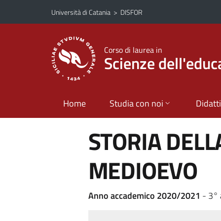
Vai al contenuto principale
Vai al menu di navigazione
Università di Catania
>
DISFOR
Corso di laurea in
Scienze dell'educ
Home
Studia con noi
Didatt
STORIA DELL
MEDIOEVO
Anno accademico 2020/2021
- 3° 