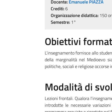
Docente:
Emanuele PIAZZA
Crediti:
6
Organizzazione didattica:
150 ore
Semestre:
1°
Obiettivi format
L’insegnamento fornisce allo studente
della marginalità nel Medioevo si
politiche, sociali e religiose occorse
Modalità di sv
Lezioni frontali. Qualora l'insegna
introdotte le necessarie variazioni
programma previsto e riportato nel S