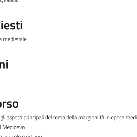
iesti
ca medievale
ni
orso
li aspetti principali del tema della marginalità in epoca medi
el Medioevo
o agricolo e urbano