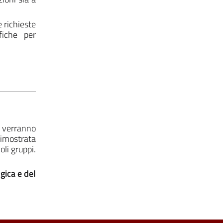
e richieste
fiche per
e verranno
 dimostrata
oli gruppi.
gica e del