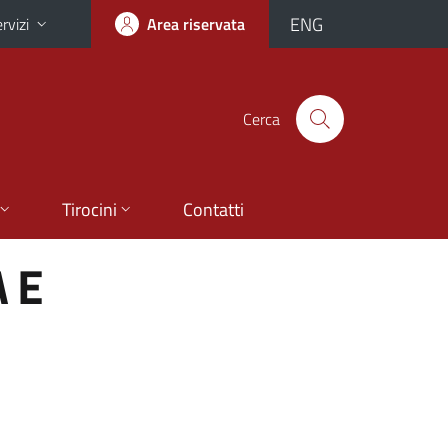
ENG
rvizi
Area riservata
Cerca
Tirocini
Contatti
 E