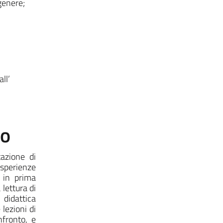
 genere;
ll’
to
tazione di
sperienze
o in prima
lettura di
 didattica
lezioni di
nfronto, e