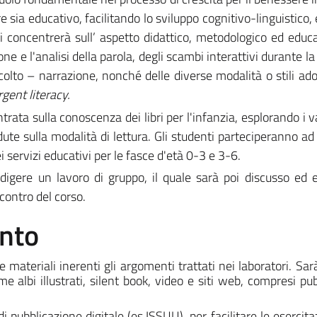
e sia educativo, facilitando lo sviluppo cognitivo-linguistico
si concentrerà sull’ aspetto didattico, metodologico ed educa
e e l'analisi della parola, degli scambi interattivi durante la
scolto – narrazione, nonché delle diverse modalità o stili ado
gent literacy.
trata sulla conoscenza dei libri per l'infanzia, esplorando i v
adute sulla modalità di lettura. Gli studenti parteciperanno ad 
 servizi educativi per le fasce d'età 0-3 e 3-6.
edigere un lavoro di gruppo, il quale sarà poi discusso ed 
contro del corso.
ento
 materiali inerenti gli argomenti trattati nei laboratori. Sa
e albi illustrati, silent book, video e siti web, compresi pub
i pubblicazione digitale (es.ISSUU), per facilitare le esercita