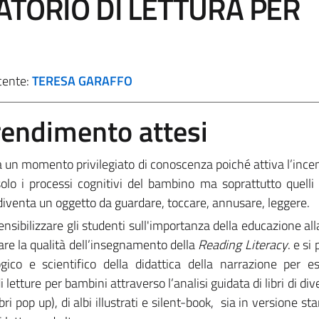
ATORIO DI LETTURA PER
cente:
TERESA GARAFFO
prendimento attesi
a un momento privilegiato di conoscenza poiché attiva l’ince
lo i processi cognitivi del bambino ma soprattutto quelli 
ro diventa un oggetto da guardare, toccare, annusare, leggere.
 sensibilizzare gli studenti sull'importanza della educazione all
rare la qualità dell’insegnamento della
Reading Literacy
. e si
ico e scientifico della didattica della narrazione per e
 letture per bambini attraverso l’analisi guidata di libri di div
ibri pop up), di albi illustrati e silent-book, sia in versione s