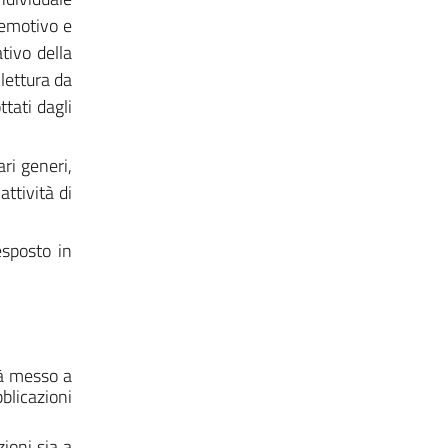
, emotivo e
tivo della
 lettura da
ttati dagli
ari generi,
attività di
esposto in
rà messo a
blicazioni
zioni sia a