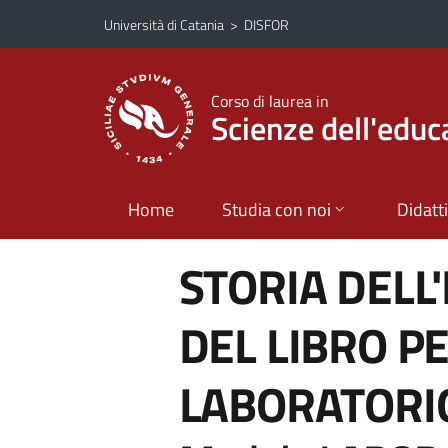
Vai al contenuto principale
Vai al menu di navigazione
Università di Catania
>
DISFOR
Corso di laurea in
Scienze dell'educ
Home
Studia con noi
Didatt
STORIA DELL
DEL LIBRO PE
LABORATOR