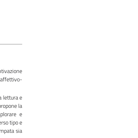
ntivazione
affettivo-
a lettura e
 propone la
splorare e
erso tipo e
tampata sia