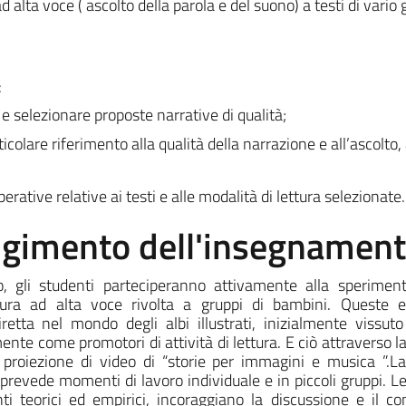
ad alta voce ( ascolto della parola e del suono) a testi di vario
:
 e selezionare proposte narrative di qualità;
lare riferimento alla qualità della narrazione e all’ascolto, a
erative relative ai testi e alle modalità di lettura selezionate.
olgimento dell'insegnamen
o, gli studenti parteciperanno attivamente alla sperimen
tura ad alta voce rivolta a gruppi di bambini. Queste e
tta nel mondo degli albi illustrati, inizialmente vissut
te come promotori di attività di lettura. E ciò attraverso la 
a proiezione di video di “storie per immagini e musica ”.La
prevede momenti di lavoro individuale e in piccoli gruppi. Le 
ti teorici ed empirici, incoraggiano la discussione e il co