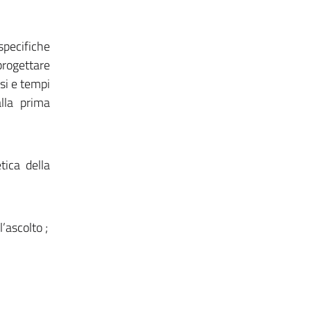
specifiche
 progettare
rsi e tempi
alla prima
tica della
’ascolto ;