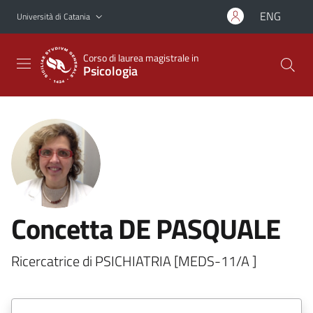
Vai al contenuto principale
Vai al menu di navigazione
ENG
Università di Catania
Corso di laurea magistrale in
Psicologia
Concetta DE PASQUALE
Ricercatrice di PSICHIATRIA [MEDS-11/A ]