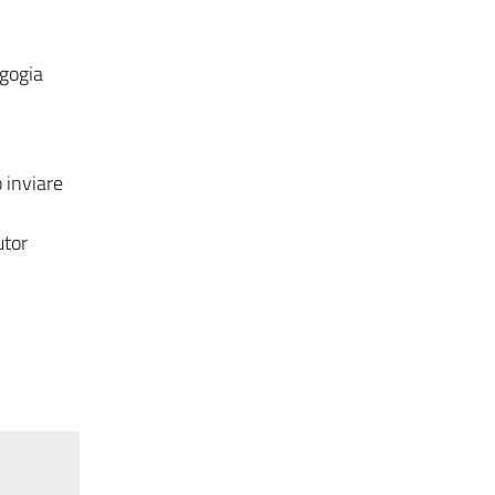
agogia
 inviare
utor