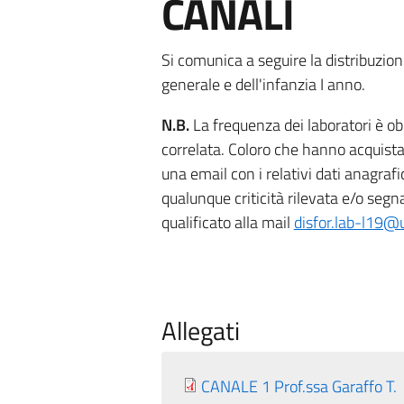
CANALI
Si comunica a seguire la distribuzione
generale e dell'infanzia I anno.
N.B.
La frequenza dei laboratori è ob
correlata. Coloro che hanno acquistat
una email con i relativi dati anagraf
qualunque criticità rilevata e/o seg
qualificato alla mail
disfor.lab-l19@u
Allegati
CANALE 1 Prof.ssa Garaffo T.