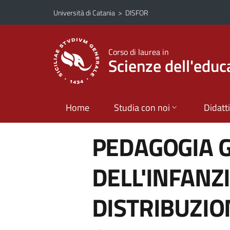
Vai al contenuto principale
Vai al menu di navigazione
Università di Catania
>
DISFOR
Corso di laurea in
Scienze dell'educ
Home
Studia con noi
Didatt
PEDAGOGIA 
DELL'INFANZ
DISTRIBUZIO