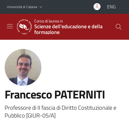
Vai al contenuto principale
Vai al menu di navigazione
ENG
Università di Catania
Corso di laurea in
Scienze dell'educazione e della
formazione
Francesco PATERNITI
Professore di II fascia di Diritto Costituzionale e
Pubblico [GIUR-05/A]