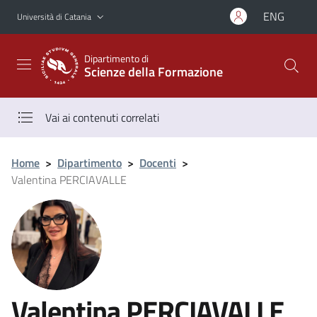
Vai al contenuto principale
Vai al menu di navigazione
ENG
Università di Catania
Dipartimento di
Scienze della Formazione
Vai ai contenuti correlati
Home
>
Dipartimento
>
Docenti
>
Valentina PERCIAVALLE
Valentina PERCIAVALLE