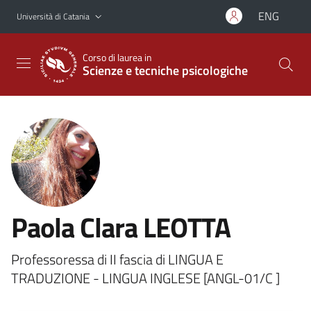
Vai al contenuto principale
Vai al menu di navigazione
ENG
Università di Catania
Corso di laurea in
Scienze e tecniche psicologiche
Paola Clara LEOTTA
Professoressa di II fascia di LINGUA E
TRADUZIONE - LINGUA INGLESE [ANGL-01/C ]