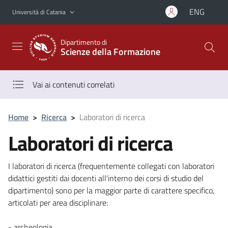
Vai al contenuto principale
Vai al menu di navigazione
ENG
Università di Catania
Dipartimento di
Scienze della Formazione
Vai ai contenuti correlati
Home
>
Ricerca
>
Laboratori di ricerca
Laboratori di ricerca
I laboratori di ricerca (frequentemente collegati con laboratori
didattici gestiti dai docenti all'interno dei corsi di studio del
dipartimento) sono per la maggior parte di carattere specifico,
articolati per area disciplinare:
- archeologia